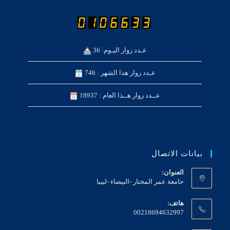
عـدد زوار اليـوم: 36
عـدد زوار هذا الشهر : 746
عــدد زوار هــذا العام : 18937
بيانات الاتصال
العنوان:
جامعة عمر المختار -البيضاء -ليبيا
هاتف:
00218694632997