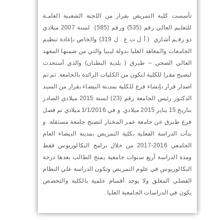
تأسست كلية التمريض بقرار من اللجنة الشعبية العامـة
للتعليم العالي رقم (535) ورقم (585) لسنة 2007 ميلادي
ذو رقـم أشاري ( أ ل ت ع . ل 319) والخاص بإعادة تنظيم
الجامعات والمعاهد العليا بدولة ليبيا والتي من ضمنها المعهد
العالي الصحي – طبرق ( بلدية البطنان) والذي أستحدث
ليصبح مقرا للكلية لتكون من الكليات الرائدة بالجامعة. ثم تم
اصدار قرار بإنشاء فرع للكلية بمدينة البيضاء بقرار من السيد
الدكتور رئيس الجامعة رقم (23) لسنة 2015 ميلادي الصادر
بتاريخ 15 يناير 2015 ميلادي. و في 1/1/2016 ميلادي تم فصل
فرع طبرق عن جامعة عمر المختار لتصبح جامعة مستقلة. و
بدأت الدراسة الفعلية بكلية التمريض بمدينة البيضاء العام
الجامعي 2016-2017 من خلال برامج البكالوريوس فقط
ومدة الدراسة أربع سنوات جامعية يمنح الطالب بعدها درجة
البكالوريوس في علوم التمريض وتكون الدراسة علي النظام
الفصلي المغلق ولا يوجد أقسام علمية بالكلية والتخصص
يكون في الدراسات الجامعية العليا .