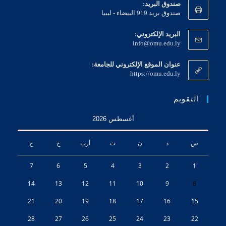
صندوق البريد:
صندوق بريد 919 البيضاء - ليبيا
البريد الإلكتروني:
info@omu.edu.ly
عنوان الموقع الإلكتروني للجامعة:
https://omu.edu.ly
التقويم
أغسطس 2026
س
د
ن
ث
أرب
خ
ج
7
6
5
4
3
2
1
14
13
12
11
10
9
8
21
20
19
18
17
16
15
28
27
26
25
24
23
22