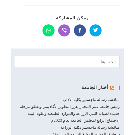
SHARE
يمكن المشاركة
THIS
CONTENT
Opens
Opens
Opens
Opens
in
in
in
in
a
a
a
a
new
new
new
new
window
window
window
window
أخبار الجامعة
مناقشة رسالة ماجستير بكلية الآداب.
رئيس جامعة عمر المختار يعزز التطوير الأكاديمي ويطلق مرحلة
جديدة لصيانة كليتي الزراعة والموارد الطبيعية وعلوم البيئة
الاجتماع الرابع لمجلس الجامعة لعام 2023م
مناقشة رسالة ماجستير بكلية الزراعة
( تطبيق المعايير الدولية للبرامج الدراسية )