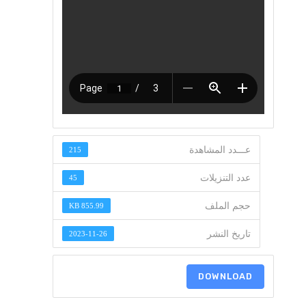
عـــدد المشاهدة
215
عدد التنزيلات
45
حجم الملف
855.99 KB
تاريخ النشر
2023-11-26
DOWNLOAD