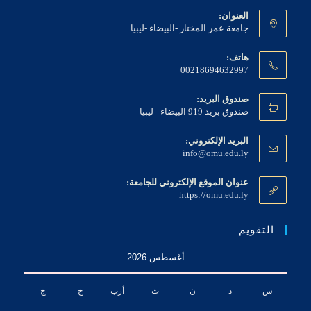
العنوان:
جامعة عمر المختار -البيضاء -ليبيا
هاتف:
00218694632997
صندوق البريد:
صندوق بريد 919 البيضاء - ليبيا
البريد الإلكتروني:
Opens
info@omu.edu.ly
in
your
عنوان الموقع الإلكتروني للجامعة:
application
https://omu.edu.ly
التقويم
أغسطس 2026
س
د
ن
ث
أرب
خ
ج