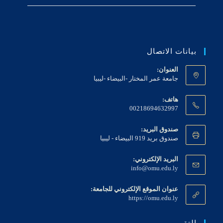
بيانات الاتصال
العنوان:
جامعة عمر المختار -البيضاء -ليبيا
هاتف:
00218694632997
صندوق البريد:
صندوق بريد 919 البيضاء - ليبيا
البريد الإلكتروني:
Opens
info@omu.edu.ly
in
your
عنوان الموقع الإلكتروني للجامعة:
application
https://omu.edu.ly
التقويم