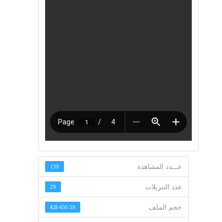
عـــدد المشاهدة
139
عدد التنزيلات
29
حجم الملف
450.59 KB