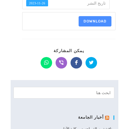
تاريخ النشر
2023-11-26
DOWNLOAD
SHARE
يمكن المشاركة
THIS
CONTENT
Opens
Opens
Opens
Opens
in
in
in
in
a
a
a
a
new
new
new
new
window
window
window
window
أخبار الجامعة
مناقشة رسالة ماجستير بكلية الآداب.