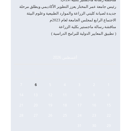
رئيس جامعة عمر المختار يعزز التطوير الأكاديمي ويطلق مرحلة
جديدة لصيانة كليتي الزراعة والموارد الطبيعية وعلوم البيئة
الاجتماع الرابع لمجلس الجامعة لعام 2023م
مناقشة رسالة ماجستير بكلية الزراعة
( تطبيق المعايير الدولية للبرامج الدراسية )
أغسطس 2026
س
د
ن
ث
أرب
خ
ج
7
6
5
4
3
2
1
14
13
12
11
10
9
8
21
20
19
18
17
16
15
28
27
26
25
24
23
22
31
30
29