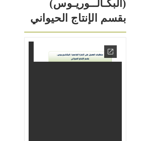
(البكـالــوريـوس)
بقسم الإنتاج الحيواني