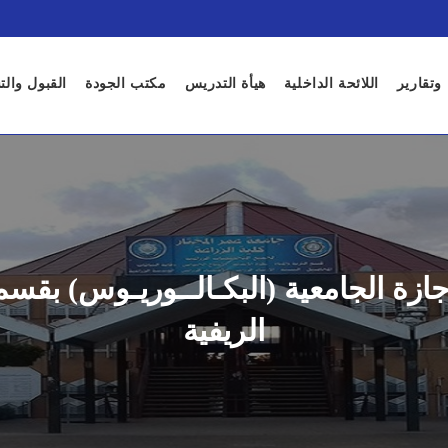
 وتقارير
اللائحة الداخلية
هيأة التدريس
مكتب الجودة
القبول وال
ة الجامعية (البكـالــوريـوس) بقسم 
الريفية