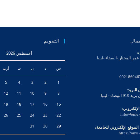
window
window
window
w
تصال
التقويم
ن:
أغسطس 2026
مر المختار -البيضاء -ليبيا
س
د
ن
ث
أرب
002186946
5
4
3
2
1
البريد:
12
11
10
9
8
البيضاء - ليبيا
19
18
17
16
15
الإلكتروني:
Opens
info@omu.
26
25
24
23
22
in
your
31
30
29
الموقع الإلكتروني للجامعة:
application
https://omu.