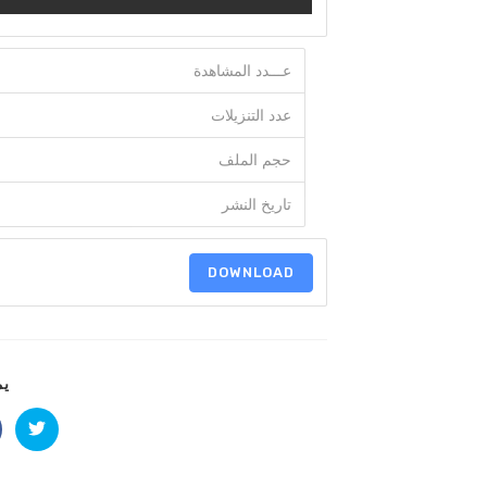
عـــدد المشاهدة
عدد التنزيلات
حجم الملف
تاريخ النشر
DOWNLOAD
يم
Opens
in
a
new