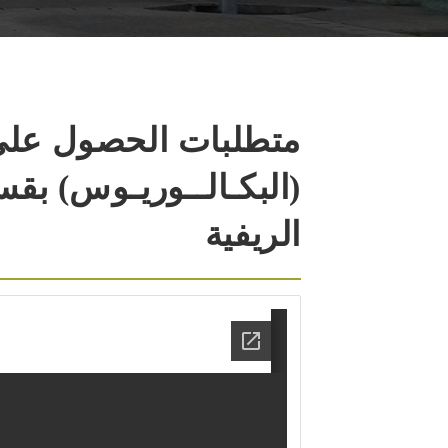
متطلبات الحصول على 
(البكـالــوريـوس) بقس
الريفية