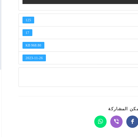
125
17
968.80 KB
2023-11-26
SHARE
كن المشاركة
THIS
CONTENT
Opens
Opens
Opens
in
in
in
a
a
a
new
new
new