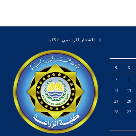
الشعار الرسمي للكلية
خ
ج
7
6
14
13
21
20
28
27