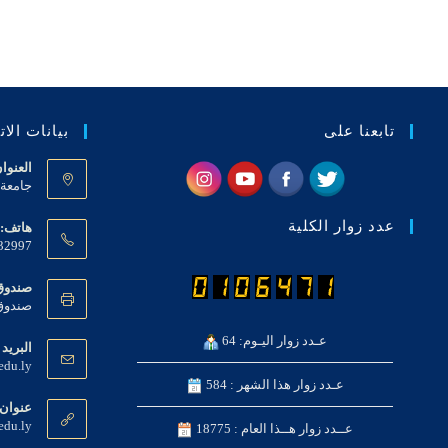
indow
تابعنا على
بيانات الا
العنوا
جامعة ع
عدد زوار الكلية
هاتف:
32997
صندوق 
صندوق بريد 919 
عـدد زوار اليـوم: 64
البريد 
edu.ly
عـدد زوار هذا الشهر : 584
عنوان 
edu.ly
عــدد زوار هــذا العام : 18775