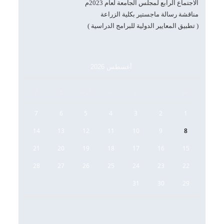
الاجتماع الرابع لمجلس الجامعة لعام 2023م
مناقشة رسالة ماجستير بكلية الزراعة
( تطبيق المعايير الدولية للبرامج الدراسية )
أغسطس 2026
س
د
ن
ث
أرب
خ
ج
7
6
5
4
3
2
1
14
13
12
11
10
9
8
21
20
19
18
17
16
15
28
27
26
25
24
23
22
31
30
29