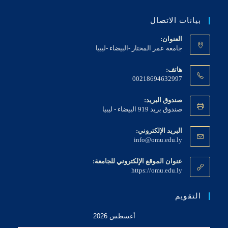
بيانات الاتصال
العنوان:
جامعة عمر المختار -البيضاء -ليبيا
هاتف:
00218694632997
صندوق البريد:
صندوق بريد 919 البيضاء - ليبيا
البريد الإلكتروني:
info@omu.edu.ly
عنوان الموقع الإلكتروني للجامعة:
https://omu.edu.ly
التقويم
أغسطس 2026