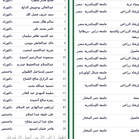
2
صالح صابر شعيب
دكتوراه
مياء تربة
جامعة الإسكندرية - مصر
3
عبدالعالي بوحويش الدايخ
دكتوراه
إرشاد الزراعي
جامعة الإسكندرية - مصر
4
سعد عريف فضل الله
دكتوراه
5
سالم هلال محمد
دكتوراه
إرشاد الزراعي
جامعة الإسكندرية-مصر
6
ناصر محمد على
دكتوراه
إرشاد الزراعي والتنمية
جامعة درابي –بريطانيا
7
عبد الحميد طاهر سليمان
دكتوراه
ريفية
8
خالد عبدالعاطي موسى
دكتوراه
لإرشاد زراعي
جامعة الإسكندرية-مصر
9
خيرية عبدالحميد اسحيب
دكتوراه
حاصيل
جامعة الإسكندرية- مصر
10
مسعودة عبدالرحيم احميدة
دكتوراه
إرشاد الزراعي
جامعة الإسكندرية- مصر
11
عبدالسلام عبدالحفيظ عبدربه
دكتوراه
لإرشاد زراعي
جامعة الإسكندرية- مصر
12
حسين إسماعيل الطبولي
ماجستير
لإرشاد زراعي
جامعة شمال كولورادو
-أمريكا
13
عبد الرازق صالح الشباح
دكتوراه
إرشاد الزراعي
جامعة الإسكندرية
14
حسنية عبدالله محمد
دكتوراه
15
سليمة المهدي عبد القادر
دكتوراه
ستنة
جامعة عمر المختار
16
زهرة صالح أحميدة
دكتوراه
لإرشاد زراعي
جامعة الإسكندرية
17
إبراهيم عبدالهادى عبد السلام
دكتوراه
18
على خليفة عبدا لسلام
ماجستير
حاصيل
جامعة عمر المختار
19
نجاح عبدا لرحيم مفتاح
ماجستير
20
هاجر عثمان لصيمع
ماجستير
حاصيل
جامعة عمر المختار
إظهار 1 إلى 20 من أصل 26 مُدخل