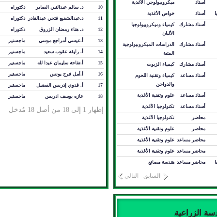
أستاذ
ميكروبيولوجي الأغذية
10
د. سالم عبدالنبي الصابر
دكتوراه
ا
أستاذ
خواص الأغذية
11
د.عبدالشفيع فتحي عبدالقادر
دكتوراه
أستاذ مشارك
كيمياء وميكروبيولوجيا
12
د. هناء رمضان الزروق
دكتوراه
الألبان
13
أ.عيسي أمراجع موسي
ماجستير
أستاذ مشارك
الدراسات الميكروبيولوجية
14
أ. رايقة عقوب سعيد
ماجستير
البيئية
15
أ.تفاحة سليمان عبدا لله
ماجستير
أستاذ مشارك
كيمياء الزيوت
16
أ.أمل فرج يونس
ماجستير
أستاذ مساعد
كيمياء وتقنية اللحوم
والدواجن
17
أ. فدوي إدريس الفضيل
ماجستير
أستاذ مساعد
علوم وتقنية الأغذية
18
عازه يوسف ادريس
ماجستير
أستاذ مساعد
تكنولوجيا الأغذية
إظهار 1 إلى 18 من أصل 18 مُدخل
محاضر
تكنولوجيا الأغذية
محاضر
علوم وتقنية الأغذية
محاضر مساعد
علوم وتقنية الأغذية
محاضر مساعد
علوم وتقنية الأغذية
ا
محاضر مساعد
هندسة مصانع
السابق
التالي
سة الزراعية