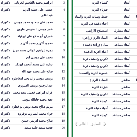
أستاذ
كيمياء التربة
3
ابراهيم محمد بالقاسم الغرياني
دكتوراه
أستاذ
فيزياء التربة
4
عيسى علي عطية اكريم
دكتوراه
عبدالقادر
أستاذ
حفظ وصيانة التربة والمياه
5
محمد علي سعــيد محمد موسى
دكتوراه
أستاذ
أحياء دقيقة في التربة
6
عمر موسى السنوسى هارون
دكتوراه
أستاذ مشارك
استصلاح الاراضى
7
عمران أبو صلاح علي ابوقيلة
دكتوراه
أستاذ مساعد
المياه (الري زراعي)
8
محمود أكريم محمد أكريم
دكتوراه
أستاذ مساعد
مياه ( زراعة دقيقة )
9
زهرة إبراهيم الجالى محمد مريز
دكتوراه
أستاذ مساعد
أحياء التربة الدقيقة
10
محمد علي موسى آدم
دكتوراه
أستاذ مساعد
تكوين وتصنيف تربة
11
نوارة علي محمد أمحمد ابوبكر
دكتوراه
أستاذ مساعد
تكوين وتصنيف تربة
12
صالح علي محمد عبيد الله
دكتوراه
أستاذ مساعد
خصوبة التربة والتسميد
13
يوسف موسى زايد يحى امخاطرة
دكتوراه
محاضر
المياه ( الرى )
14
عبدالرحمن يوسف الفيتوري
دكتوراه
محاضر
فيزياء التربة
15
غزالة ابراهيم فضيل سعد محمد
دكتوراه
محاضر مساعد
تكوين وتصنيف التربة
16
نجية محمد جادالله موسى
دكتوراه
محاضر مساعد
كيمياء التربة
17
مريم صالح محمد يونس بو فطوم
دكتوراه
محاضر مساعد
أحياء دقيقة للتربة
18
حواء محمد المبروك بوفروة
دكتوراه
محاضر مساعد
كيمياء التربة
19
صلاح محمد ادريس حسن
دكتوراه
السابق
التالي
20
فتحية سعيد حامد سعيد
دكتوراه