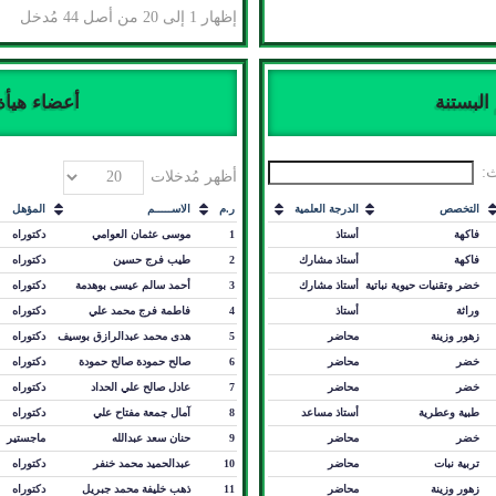
إظهار 1 إلى 20 من أصل 44 مُدخل
البستنة
أعضاء هيأ
:
أظهر مُدخلات
التخصص
الدرجة العلمية
ر.م
الاســـــم
المؤهل
فاكهة
أستاذ
1
موسى عثمان العوامي
دكتوراه
فاكهة
أستاذ مشارك
2
طيب فرج حسين
دكتوراه
خضر وتقنيات حيوية نباتية
أستاذ مشارك
3
أحمد سالم عيسى بوهدمة
دكتوراه
وراثة
أستاذ
4
فاطمة فرج محمد علي
دكتوراه
زهور وزينة
محاضر
5
هدى محمد عبدالرازق بوسيف
دكتوراه
خضر
محاضر
6
صالح حمودة صالح حمودة
دكتوراه
خضر
محاضر
7
عادل صالح علي الحداد
دكتوراه
طبية وعطرية
أستاذ مساعد
8
آمال جمعة مفتاح علي
دكتوراه
خضر
محاضر
9
حنان سعد عبدالله
ماجستير
تربية نبات
محاضر
10
عبدالحميد محمد خنفر
دكتوراه
زهور وزينة
محاضر
11
ذهب خليفة محمد جبريل
دكتوراه