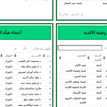
ستنة
جامعة عمر المختار
السابق
التالي
قنية الأغذية
أعضاء هيأة ال
:
أظهر مُدخلات
الدرجة
التخصص
ر.م
الاســـــم
المؤهل
العلمية
1
د. مسعودة علي العلمي
دكتوراه
أستاذ
تقنية الألبان
2
د. ابراهيم صالح ميلاد
دكتوراه
ا
أستاذ
تغذية وكيمياء الأغذية
3
د. سالم أبوبكر امعيزيق
دكتوراه
ا
أستاذ
تقنية الحبوب
4
د. فؤاد سالم أكريم
دكتوراه
أستاذ
كيمياء وتحليل الأغذية
5
د. إبراهيم محمد حمد
دكتوراه
ا
أستاذ
الأحياء الدقيقة للأغذية
6
طارق عبدالسلام سالم
دكتوراه
أستاذ
تقنية الأسماك
7
د. مجيد محمد جبريل
دكتوراه
ا
أستاذ
تقنية العمليات الحيوية
8
د.أحمد عطية رافع
دكتوراه
للأغذية
9
د. منعم ابوالقاسم سعيد
دكتوراه