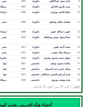
8
عازة سعيد عبدالكافي
دكتوراه
1997
مصر
9
زينب هارون التارقي
دكتوراه
1997
بريطاني
10
صلاح الناجي بوزهرة
دكتوراه
2006
ايرلندا
11
سليمان طاهر بوسلوم
دكتوراه
2006
مصر
12
عقوب عبدالله عقوب
دكتوراه
2006
ايرلندا
13
عبدالرسول عوض بوسلطان
دكتوراه
2010
مصر
14
محمد أحمد طوير
دكتوراه
2011
مصر
15
مبروكة ميلاد موسى
دكتوراه
2012
مصر
16
جيهان محمد محمود بوغزيل
دكتوراه
2018
ماليزيا
17
سالمة محمود بوشاح
ماجستير
2007
ليبيا
18
وصال حسن حمد المبروك
ماجستير
2007
ليبيا
19
هدى أمراجع بالحسن عبدالقادر
ماجستير
2011
ليبيا
20
سعد يوسف بوبريق
ماجستير
2018
بريطاني
إظهار 1 إلى 20 من أصل 20 مُدخل
أعضاء هيأة التدريس بقسم الهند