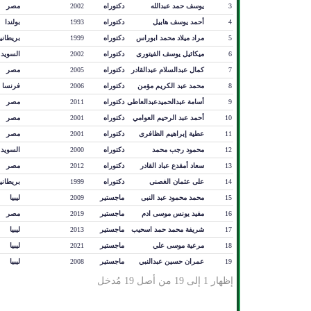
3
يوسف حمد عبدالله
دكتوراه
2002
مصر
4
أحمد يوسف هابيل
دكتوراه
1993
بولندا
5
مراد ميلاد محمد ابوراس
دكتوراه
1999
بريطانيا
6
ميكائيل يوسف الفيتورى
دكتوراه
2002
السويد
7
كمال عبدالسلام عبدالقادر
دكتوراه
2005
مصر
8
محمد عبد الكريم مؤمن
دكتوراه
2006
فرنسا
9
أسامة عبدالحميدعبدالعاطى
دكتوراه
2011
مصر
10
أحمد عبد الرحيم العوامي
دكتوراه
2001
مصر
11
عطية إبراهيم الظافرى
دكتوراه
2001
مصر
12
محمود رجب محمد
دكتوراه
2000
السويد
13
سعاد أمقدع عباد القادر
دكتوراه
2012
مصر
14
على عثمان الغصنى
دكتوراه
1999
بريطانيا
15
محمد محمود عبد النبى
ماجستير
2009
ليبيا
16
مفيد يونس موسى ادم
ماجستير
2019
مصر
17
شريفة محمد حمد اسحيب
ماجستير
2013
ليبيا
18
مرعية موسى علي
ماجستير
2021
ليبيا
19
عمران حسين عبدالنبي
ماجستير
2008
ليبيا
إظهار 1 إلى 19 من أصل 19 مُدخل