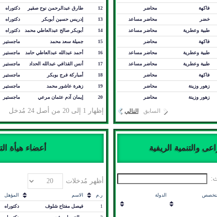
فاكهة
محاضر
12
طارق عبدالرحمن نوح صقير
دكتوراه
خضر
محاضر مساعد
13
إدريس حسين أبوبكر
دكتوراه
طبية وعطرية
محاضر مساعد
14
أبوبكر صالح عبدالعاطي محمد
دكتوراه
فاكهة
محاضر
15
جميلة سعد محمد
ماجستير
طبية وعطرية
محاضر مساعد
16
أحمد عبدالله عبدالعاطي حامد
ماجستير
طبية وعطرية
محاضر مساعد
17
أنس القذافي عبدالله الحداد
ماجستير
فاكهة
محاضر
18
أمباركة فرج بوبكر
ماجستير
زهور وزينة
محاضر
19
زهرة عاشور محمد
ماجستير
زهور وزينة
محاضر
20
إيمان آدم عثمان مرعي
ماجستير
إظهار 1 إلى 20 من أصل 24 مُدخل
السابق
التالي
عى والتنمية الريفية
أعضاء هيأة ال
:
أظهر مُدخلات
لتخصص
الدولة
ر.م
الاسم
المؤهل
1
فيصل مفتاح شلوف
دكتوراه