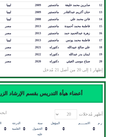
12
صابرين محمد خليفة
ماجستير
2009
ليبيا
13
حنان أكريم عبدالقادر
ماجستير
2009
ليبيا
14
فاتن محمد علي
ماجستير
2008
ليبيا
15
فاطمة محمد أحميدة
ماجستير
2013
مصر
16
زهرة عبدالحميد حمد
ماجستير
2013
مصر
17
فاطمة محمد يونس
ماجستير
2013
ليبيا
18
علي صالح عبيدالله
دكتوراه
2021
مصر
19
ايمان بدر عبدالله
دكتوراه
2022
مصر
20
صباح موسى الغيثي
دكتوراه
2020
مصر
إظهار 1 إلى 20 من أصل 21 مُدخل
أعضاء هيأة التدريس بقسم الإرشاد الزرا
ابحث
أظهر مُدخلات
ر.م
الاســـــم
المؤهل
سنة
الدرجة
ا
الحصول
العلمية
عليه