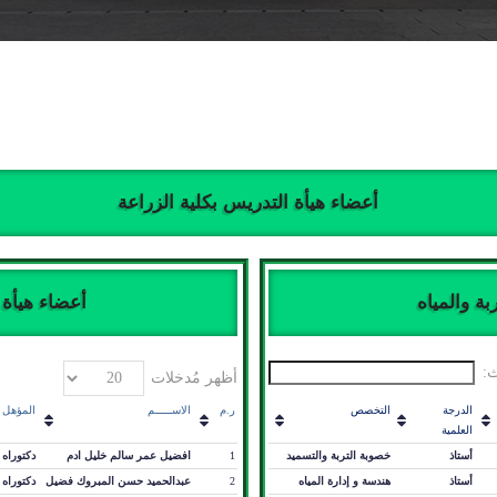
أعضاء هيأة التدريس بكلية الزراعة
ة والمياه
أعضاء هيأة 
:
أظهر مُدخلات
الدرجة
التخصص
ر.م
الاســـــم
المؤهل
العلمية
أستاذ
خصوبة التربة والتسميد
1
افضيل عمر سالم خليل ادم
دكتوراه
أستاذ
هندسة و إدارة المياه
2
عبدالحميد حسن المبروك فضيل
دكتوراه