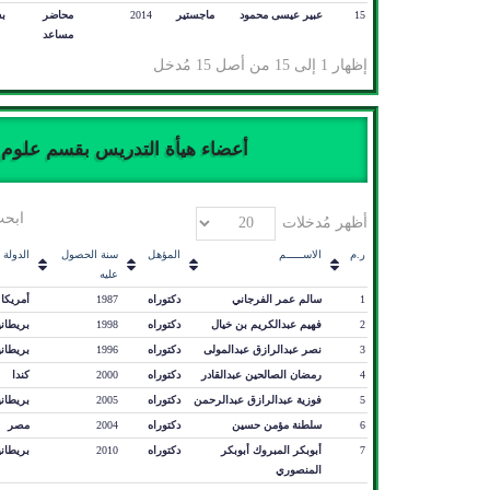
15
عبير عيسى محمود
ماجستير
2014
محاضر
ب
مساعد
إظهار 1 إلى 15 من أصل 15 مُدخل
أعضاء هيأة التدريس بقسم علوم وت
ابحث
أظهر مُدخلات
ر.م
الاســـــم
المؤهل
سنة الحصول
الدولة
عليه
1
سالم عمر الفرجاني
دكتوراه
1987
أمريكا
2
فهيم عبدالكريم بن خيال
دكتوراه
1998
بريطاني
3
نصر عبدالرازق عبدالمولى
دكتوراه
1996
بريطاني
4
رمضان الصالحين عبدالقادر
دكتوراه
2000
كندا
5
فوزية عبدالرازق عبدالرحمن
دكتوراه
2005
بريطاني
6
سلطنة مؤمن حسين
دكتوراه
2004
مصر
7
أبوبكر المبروك أبوبكر
دكتوراه
2010
بريطاني
المنصوري