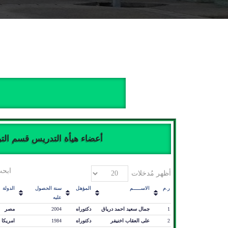
أعضاء هيأة التدريس قسم الترب
ابحث
أظهر مُدخلات
ر.م
الاســـــم
المؤهل
سنة الحصول
الدولة
عليه
1
جمال سعيد احمد درياق
دكتوراه
2004
مصر
2
على العقاب اخنيفر
دكتوراه
1984
امريكا