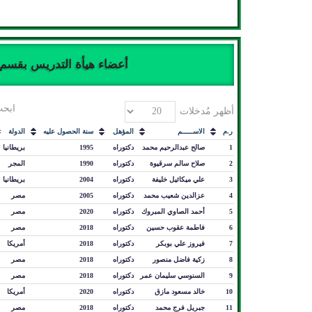
أعضاء هيأة التدريس بقسم 
ابحث
أظهر مُدخلات
ر.م
الاســـــم
المؤهل
سنة الحصول عليه
الدولة
1
صالح عبدالرحيم محمد
دكتوراه
1995
بريطانيا
2
صلاح سالم سرقيوة
دكتوراه
1990
المجر
3
علي ميكائيل خليفة
دكتوراه
2004
بريطانيا
4
عزالدين شعيب محمد
دكتوراه
2005
مصر
5
أحمد الصاوي المبروك
دكتوراه
2020
مصر
6
فاطمة عقوب حسين
دكتوراه
2018
مصر
7
فيروز علي بوبكر
دكتوراه
2018
أمريكا
8
زكية فاضل منصور
دكتوراه
2018
مصر
9
السنوسي سليمان عمر
دكتوراه
2018
مصر
10
خالد مسعود مازق
دكتوراه
2020
أمريكا
11
جبريل فرج محمد
دكتوراه
2018
مصر