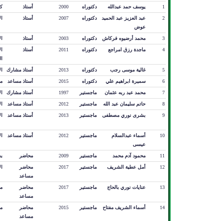
1
يوسف حمد عبدالله
دكتوراه
2000
أستاذ
كي
2
عبد العزيز عبد الحميد
دكتوراه
2007
أستاذ
ال
عوض
3
محمد أرضيوه فركاش
دكتوراه
2003
أستاذ
ال
4
ماجدة رزق امراجع
دكتوراه
2011
أستاذ
ال
ال
5
غالية موسى رجب
دكتوراه
2013
أستاذ مشارك
ا
6
سميرة ابراهيم علي
دكتوراه
2015
أستاذ مساعد
م
7
محمد عبد ربه عثمان
ماجستير
1997
أستاذ مشارك
ال
8
حاتم سليمان عبد الله
ماجستير
2012
أستاذ مساعد
ا
9
بشرى نوري مصطفى
ماجستير
2013
أستاذ مساعد
ا
10
أسماء عبدالسلام
ماجستير
2012
أستاذ مساعد
ال
عيسى
11
محمود آدم محمد
ماجستير
2009
محاضر
ب
12
أمل عطية الشريف
ماجستير
2017
محاضر
ا
مساعد
13
عنايات نوري بالحاج
ماجستير
2017
محاضر
م
مساعد
14
أسماء الشريف مفتاح
ماجستير
2015
محاضر
م
مساعد